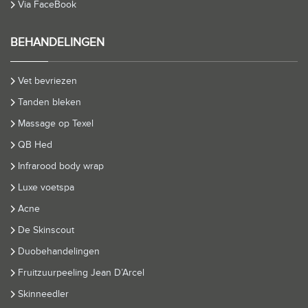
Via FaceBook
BEHANDELINGEN
Vet bevriezen
Tanden bleken
Massage op Texel
QB Hed
Infrarood body wrap
Luxe voetspa
Acne
De Skinscout
Duobehandelingen
Fruitzuurpeeling Jean D’Arcel
Skinneedler