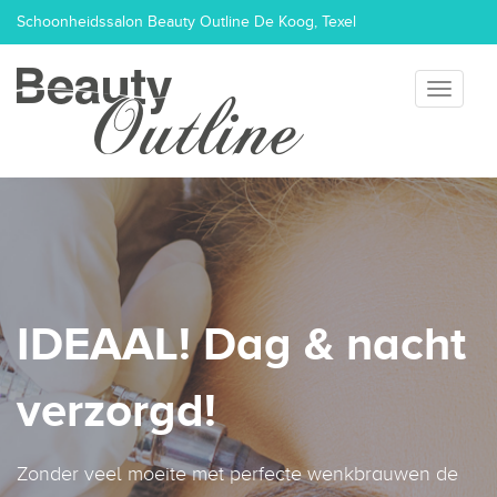
Schoonheidssalon Beauty Outline De Koog, Texel
Heeft u vragen? Mail
info@beautyoutline.nl
of bel naar
06 - 82 38
Toggle
navigati
02 69
IDEAAL! Dag & nacht
verzorgd!
Zonder veel moeite met perfecte wenkbrauwen de