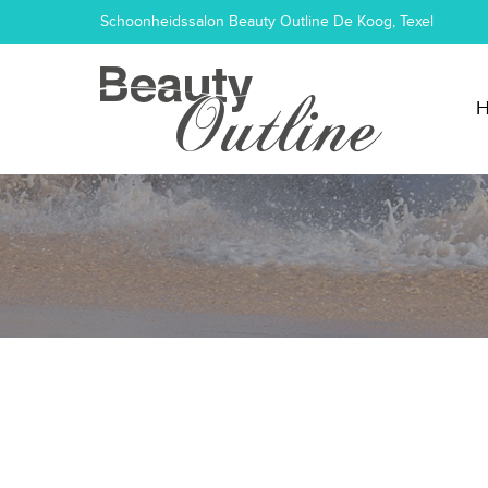
Schoonheidssalon Beauty Outline De Koog, Texel