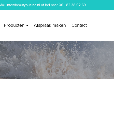
Mail
info@beautyoutline.nl
of bel naar
06 - 82 38 02 69
Producten
Afspraak maken
Contact