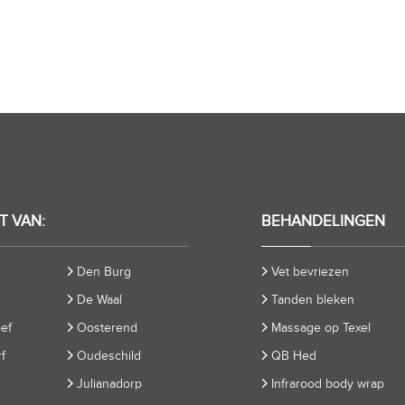
T VAN:
BEHANDELINGEN
Den Burg
Vet bevriezen
De Waal
Tanden bleken
oef
Oosterend
Massage op Texel
f
Oudeschild
QB Hed
Julianadorp
Infrarood body wrap