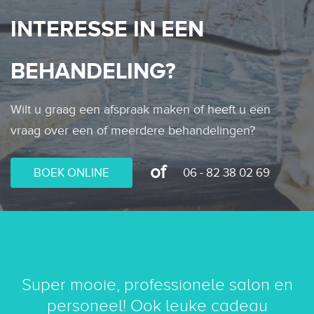
INTERESSE IN EEN
BEHANDELING?
Wilt u graag een afspraak maken of heeft u een
vraag over een of meerdere behandelingen?
of
BOEK ONLINE
06 - 82 38 02 69
Super mooie, professionele salon en
A
personeel! Ook leuke cadeau