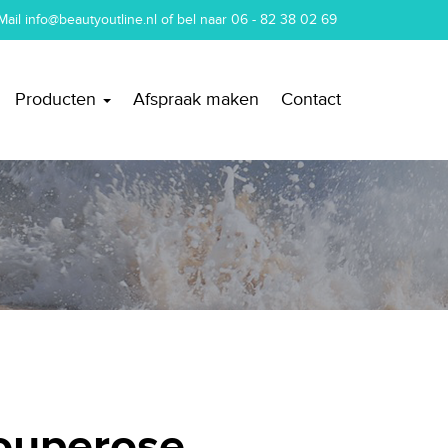
Mail
info@beautyoutline.nl
of bel naar
06 - 82 38 02 69
Producten
Afspraak maken
Contact
ouperose