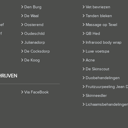
Den Burg
Vet bevriezen
De Waal
Tanden bleken
oef
Oosterend
Massage op Texel
f
Oudeschild
QB Hed
Julianadorp
Infrarood body wrap
De Cocksdorp
Luxe voetspa
De Koog
Acne
De Skinscout
HRIJVEN
Duobehandelingen
Fruitzuurpeeling Jean D
Via FaceBook
Skinneedler
Lichaamsbehandelinge