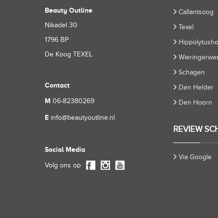
Beauty Outline
Callantsoog
Nikadel 30
Texel
1796 BP
Hippolytush
De Koog TEXEL
Wieringerwer
Schagen
Contact
Den Helder
M
06-82380269
Den Hoorn
E
info@beautyoutline.nl
REVIEW SC
Social Media
Via Google
Volg ons op