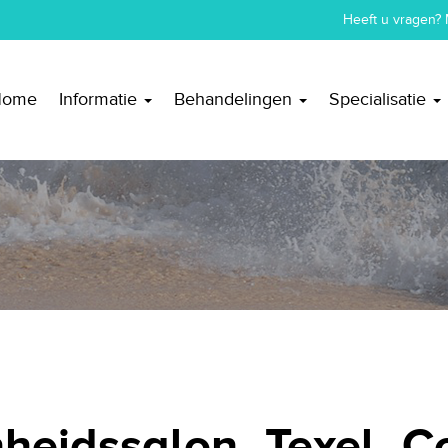
Heeft u vragen? 
Home
Informatie
Behandelingen
Specialisatie
heidssalon_Texel_C