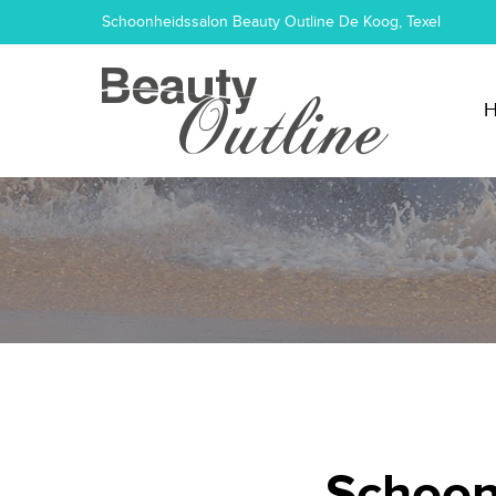
Schoonheidssalon Beauty Outline De Koog, Texel
Schoon