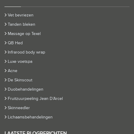
Vet bevriezen
Tanden bleken
Massage op Texel
QB Hed
Infrarood body wrap
Luxe voetspa
Acne
De Skinscout
Duobehandelingen
Fruitzuurpeeling Jean D’Arcel
Skinneedler
Lichaamsbehandelingen
LAATSTE BLOGBERICHTEN