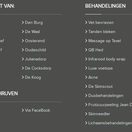
T VAN:
BEHANDELINGEN
Den Burg
Vet bevriezen
De Waal
Tanden bleken
oef
Oosterend
Massage op Texel
f
Oudeschild
QB Hed
Julianadorp
Infrarood body wrap
De Cocksdorp
Luxe voetspa
De Koog
Acne
De Skinscout
HRIJVEN
Duobehandelingen
Fruitzuurpeeling Jean D
Via FaceBook
Skinneedler
Lichaamsbehandelinge