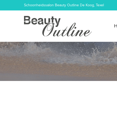
Schoonheidssalon Beauty Outline De Koog, Texel