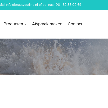
Mail
info@beautyoutline.nl
of bel naar
06 - 82 38 02 69
Producten
Afspraak maken
Contact