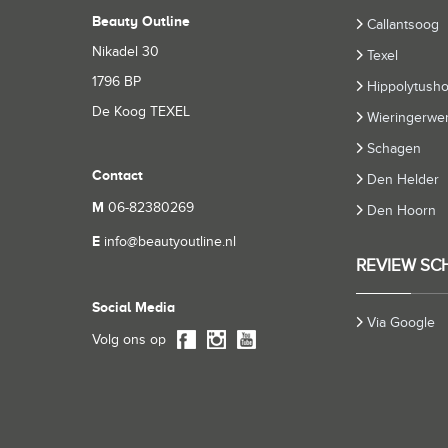
Beauty Outline
Callantsoog
Nikadel 30
Texel
1796 BP
Hippolytush
De Koog TEXEL
Wieringerwer
Schagen
Contact
Den Helder
M
06-82380269
Den Hoorn
E
info@beautyoutline.nl
REVIEW SC
Social Media
Via Google
Volg ons op